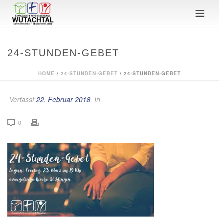
24-STUNDEN-GEBET
HOME
/
24-STUNDEN-GEBET
/ 24-STUNDEN-GEBET
Verfasst
22. Februar 2018
In
0