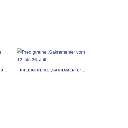
PREDIGTREIHE „MIT GOTT UM DIE WELT“ 02.08. – 06.09.
PREDIGTREIHE „SAKRAMENTE“ VOM 12. BIS 26. JULI