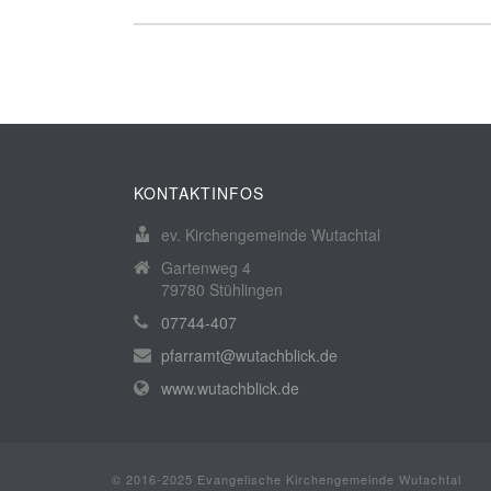
KONTAKTINFOS
ev. Kirchengemeinde Wutachtal
Gartenweg 4
79780 Stühlingen
07744-407
pfarramt@wutachblick.de
www.wutachblick.de
© 2016-2025 Evangelische Kirchengemeinde Wutachtal