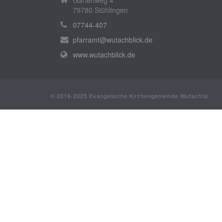
79780 Stühlingen
07744-407
pfarramt@wutachblick.de
www.wutachblick.de
© 2016-2025 Evangelische Kirchengemeinde Wutachtal