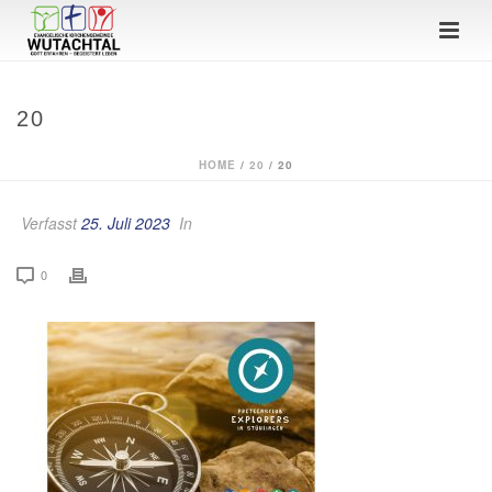
20
HOME
/
20
/ 20
Verfasst
25. Juli 2023
In
0