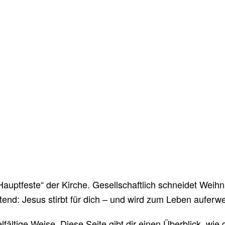
Hauptfeste“ der Kirche. Gesellschaftlich schneidet Wei
tend: Jesus stirbt für dich – und wird zum Leben auferwe
elfältige Weise. Diese Seite gibt dir einen Überblick, wi