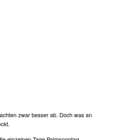
hnachten zwar besser ab. Doch was an
ckt.
e die einzelnen Tage Palmsonntag,