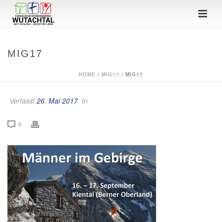
MIG17
HOME
/
MIG17
/ MIG17
Verfasst
26. Mai 2017
In
0