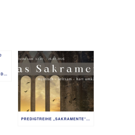
PREDIGTREIHE „MIT GOTT UM DIE WELT“ 02.08. – 06.09.
PREDIGTREIHE „SAKRAMENTE“ VOM 12. BIS 26. JULI