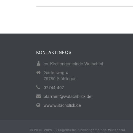
KONTAKTINFOS
ev. Kirchengemeinde Wutachtal
Gartenweg 4
79780 Stühlingen
07744-407
pfarramt@wutachblick.de
www.wutachblick.de
© 2016-2025 Evangelische Kirchengemeinde Wutachtal