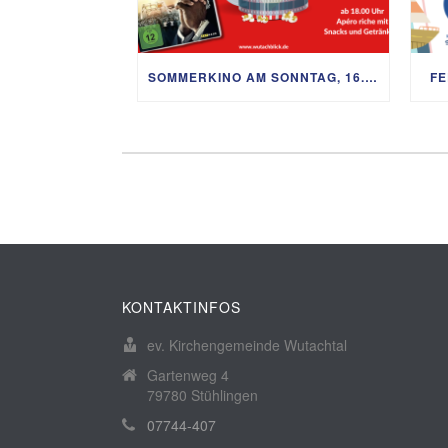
SOMMERKINO AM SONNTAG, 16. AUGUST
FE
KONTAKTINFOS
ev. Kirchengemeinde Wutachtal
Gartenweg 4
79780 Stühlingen
07744-407