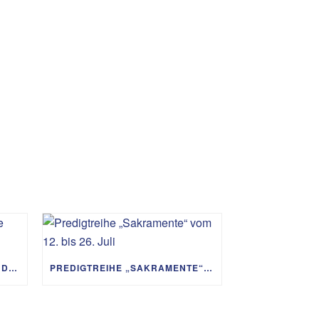
PREDIGTREIHE „MIT GOTT UM DIE WELT“ 02.08. – 06.09.
PREDIGTREIHE „SAKRAMENTE“ VOM 12. BIS 26. JULI