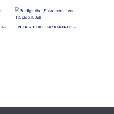
PREDIGTREIHE „MIT GOTT UM DIE WELT“ 02.08. – 06.09.
PREDIGTREIHE „SAKRAMENTE“ VOM 12. BIS 26. JULI