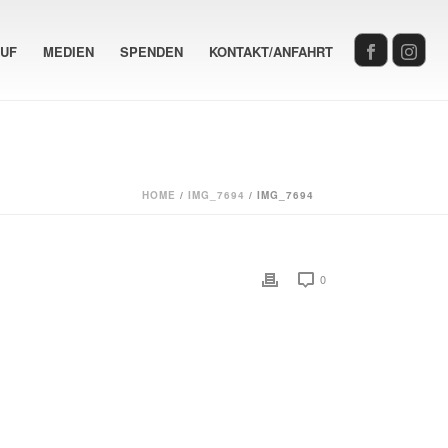
AUF
MEDIEN
SPENDEN
KONTAKT/ANFAHRT
HOME
/
IMG_7694
/ IMG_7694
0