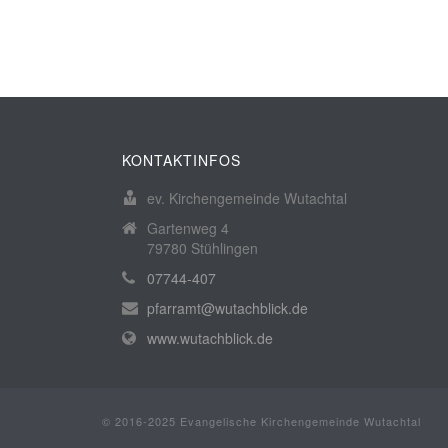
KONTAKTINFOS
ev. Kirchengemeinde Wutachtal
Gartenweg 4
79780 Stühlingen
07744-407
pfarramt@wutachblick.de
www.wutachblick.de
© 2016-2025 Evangelische Kirchengemeinde Wutachtal