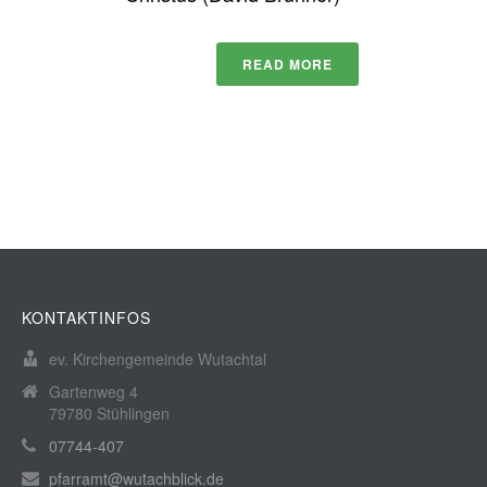
READ MORE
KONTAKTINFOS
ev. Kirchengemeinde Wutachtal
Gartenweg 4
79780 Stühlingen
07744-407
pfarramt@wutachblick.de