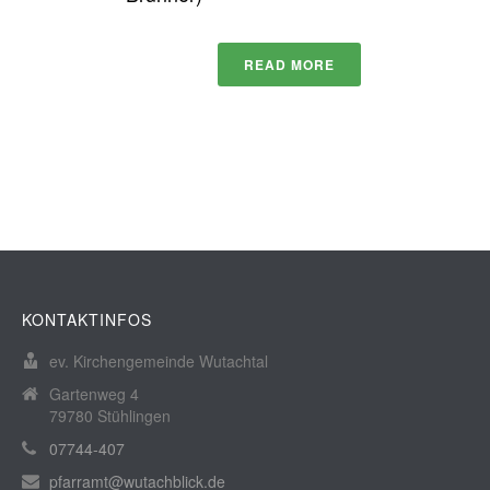
READ MORE
KONTAKTINFOS
ev. Kirchengemeinde Wutachtal
Gartenweg 4
79780 Stühlingen
07744-407
pfarramt@wutachblick.de