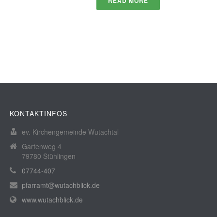
READ MORE
KONTAKTINFOS
ev. Kirchengemeinde Wutachtal
Gartenweg 4
79780 Stühlingen
07744-407
pfarramt@wutachblick.de
www.wutachblick.de