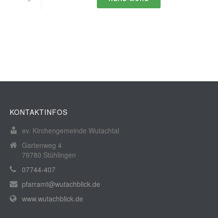
KONTAKTINFOS
ev. Kirchengemeinde Wutachtal
Gartenweg 4
79780 Stühlingen
07744-407
pfarramt@wutachblick.de
www.wutachblick.de