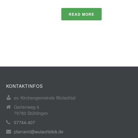
READ MORE
KONTAKTINFOS
ev. Kirchengemeinde Wutachtal
Gartenweg 4
79780 Stühlingen
07744-407
pfarramt@wutachblick.de