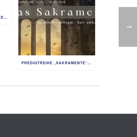
PREDIGTREIHE „MIT GOTT UM DIE WELT“ 02.08. – 06.09.
PREDIGTREIHE „SAKRAMENTE“ VOM 12. BIS 26. JULI