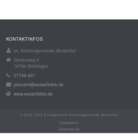
KONTAKTINFOS
ev. Kirchengemeinde Wutachtal
Gartenweg 4
79780 Stühlingen
07744-407
pfarramt@wutachblick.de
www.wutachblick.de
© 2016-2025 Evangelische Kirchengemeinde Wutachtal
Impressum
Datenschutz