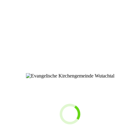
Time for Family
Events
Freizeiten
21 Tage des Gebets
Mitarbeit
Login ChurchTools
Gottesdienste
Gottesdienst am Sonntag
Berg-Fest
Feuer-Abend
X-CHANGE
Pflegeheimgottesdienste
im Lebenslauf
Hilfe bei Lebensfragen
Segnung & Taufe
Konfirmation
Hochzeit
Bestattung
Kircheneintritt
Medien
Predigten
Smartphone-App
Spenden
Kontakt/Anfahrt