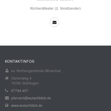
Kirchenältester (2. Vorsitzender)
KONTAKTINFOS
ev. Kirchengemeinde Wutachtal
Gartenweg 4
79780 Stühlingen
07744-407
pfarramt@wutachblick.de
www.wutachblick.de