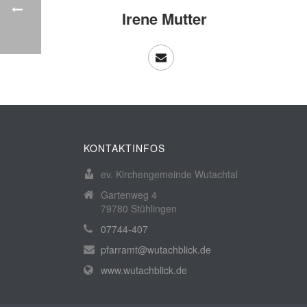
Irene Mutter
KONTAKTINFOS
ev. Kirchengemeinde Wutachtal
Gartenweg 4
79780 Stühlingen
07744-407
pfarramt@wutachblick.de
www.wutachblick.de