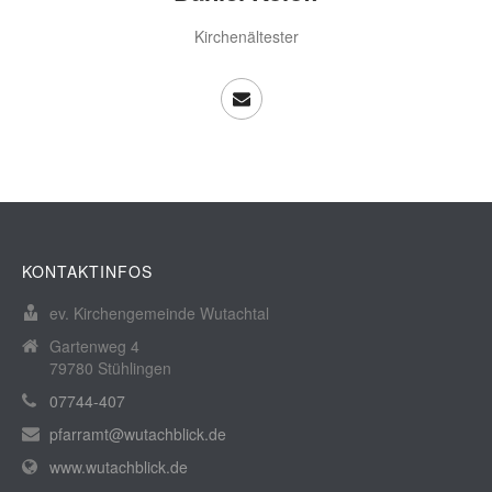
Kirchenältester
KONTAKTINFOS
ev. Kirchengemeinde Wutachtal
Gartenweg 4
79780 Stühlingen
07744-407
pfarramt@wutachblick.de
www.wutachblick.de