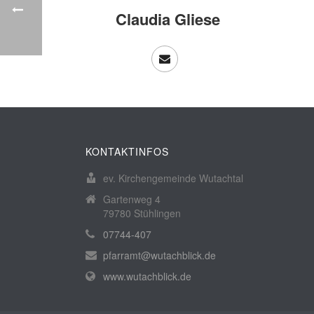
Claudia Gliese
KONTAKTINFOS
ev. Kirchengemeinde Wutachtal
Gartenweg 4
79780 Stühlingen
07744-407
pfarramt@wutachblick.de
www.wutachblick.de