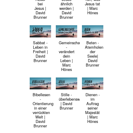
bei
ähnlich
Jesus tat
Jesus |
werden |
| Marc
David
David
Hönes
Brunner
Brunner
Sabbat -
Gemeinschaft
Beten -
Leben in
-
Atemholen
Freiheit |
verändert
der
David
dein
Seele|
Brunner
Leben |
David
Marc
Brunner
Hönes
Bibellesen
Stille -
Dienen -
-
überlebenswichtig
im
Orientierung
| David
Auftrag
in einer
Brunner
seiner
verrückten
Majestät
Welt |
| Marc
David
Hönes
Brunner