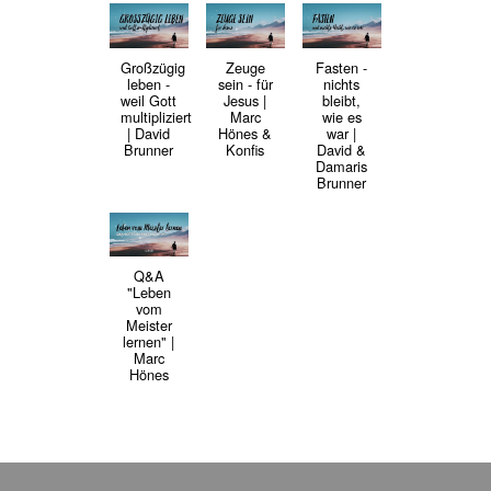
Großzügig
Zeuge
Fasten -
leben -
sein - für
nichts
weil Gott
Jesus |
bleibt,
multipliziert
Marc
wie es
| David
Hönes &
war |
Brunner
Konfis
David &
Damaris
Brunner
Q&A
"Leben
vom
Meister
lernen" |
Marc
Hönes