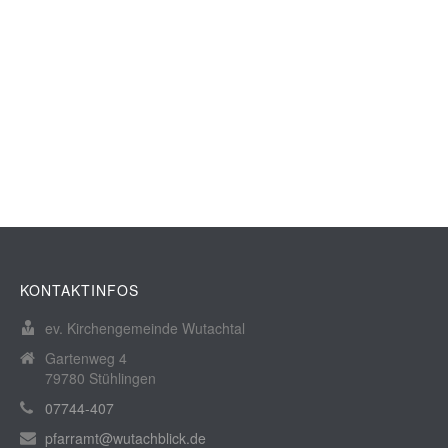
KONTAKTINFOS
ev. Kirchengemeinde Wutachtal
Gartenweg 4
79780 Stühlingen
07744-407
pfarramt@wutachblick.de