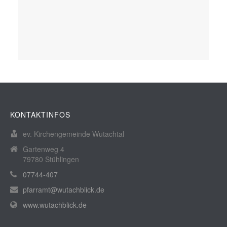
KONTAKTINFOS
ev. Kirchengemeinde Wutachtal
Gartenweg 4
79780 Stühlingen
07744-407
pfarramt@wutachblick.de
www.wutachblick.de