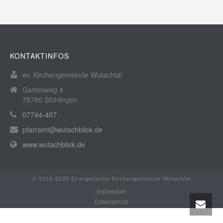
KONTAKTINFOS
ev. Kirchengemeinde Wutachtal
Gartenweg 4
79780 Stühlingen
07744-407
pfarramt@wutachblick.de
www.wutachblick.de
© 2016-2025 Evangelische Kirchengemeinde Wutachtal
Impressum
Datenschutz