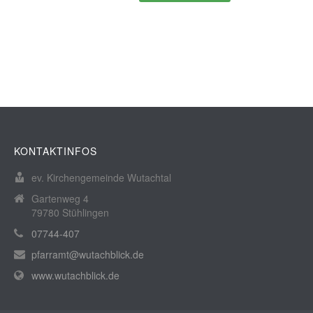
KONTAKTINFOS
ev. Kirchengemeinde Wutachtal
Gartenweg 4
79780 Stühlingen
07744-407
pfarramt@wutachblick.de
www.wutachblick.de