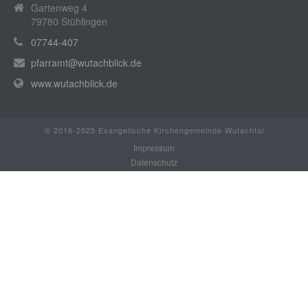
Gartenweg 4
79780 Stühlingen
07744-407
pfarramt@wutachblick.de
www.wutachblick.de
© 2016-2025 Evangelische Kirchengemeinde Wutachtal
Impressum
Datenschutz