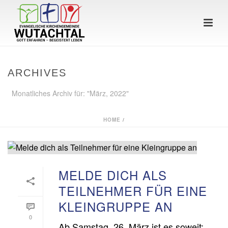
ARCHIVES
Monatliches Archiv für: "März, 2022"
HOME
/
MELDE DICH ALS
TEILNEHMER FÜR EINE
KLEINGRUPPE AN
0
Ab Samstag, 26. März ist es soweit: