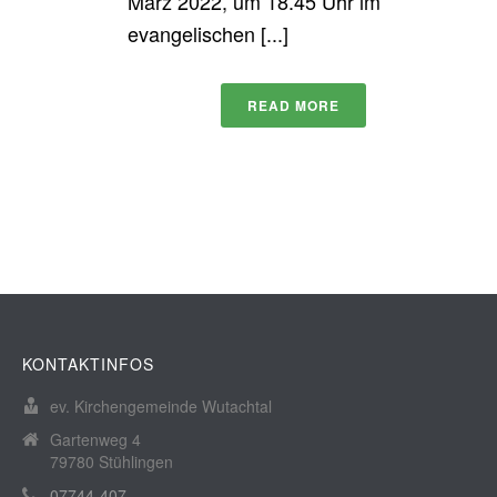
März 2022, um 18.45 Uhr im
evangelischen [...]
READ MORE
KONTAKTINFOS
ev. Kirchengemeinde Wutachtal
Gartenweg 4
79780 Stühlingen
07744-407