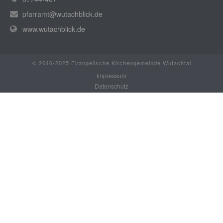
pfarramt@wutachblick.de
www.wutachblick.de
© 2016-2025 Evangelische Kirchengemeinde Wutachtal
Impressum
Datenschutz