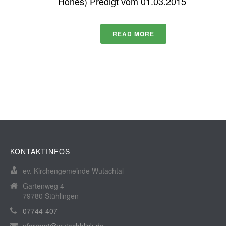
Hönes) Predigt vom 01.03.2015
READ MORE
KONTAKTINFOS
ev. Kirchengemeinde Wutachtal
Gartenweg 4
79780 Stühlingen
07744-407